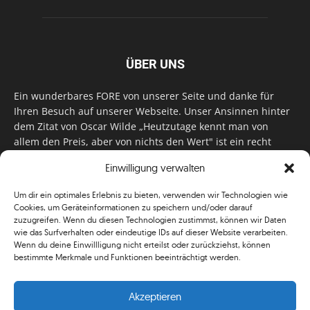
ÜBER UNS
Ein wunderbares FORE von unserer Seite und danke für
Ihren Besuch auf unserer Webseite. Unser Ansinnen hinter
dem Zitat von Oscar Wilde „Heutzutage kennt man von
allem den Preis, aber von nichts den Wert" ist ein recht
einfaches: Wir geben Tag für Tag, Woche für Woche, Monat
Einwilligung verwalten
für Monat unser Bestes, um Sie mit außergewöhnlichen
Stories, kurzweiligen Features und interessanten Interviews
Um dir ein optimales Erlebnis zu bieten, verwenden wir Technologien wie
zu versorgen. Im Magazin, auf unserer Website & auf
Cookies, um Geräteinformationen zu speichern und/oder darauf
unseren Social Media Plattformen! Das verdient im
zuzugreifen. Wenn du diesen Technologien zustimmst, können wir Daten
klassischen Wortsinn nicht nur Anerkennung!
wie das Surfverhalten oder eindeutige IDs auf dieser Website verarbeiten.
Wenn du deine Einwillligung nicht erteilst oder zurückziehst, können
bestimmte Merkmale und Funktionen beeinträchtigt werden.
Akzeptieren