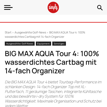
Start
Ausgewählte Golf-News
BIG MAX AQUA Tour 4: 100%
wasserdichtes Cartbag mit 14-fach Organizer
Ausgewählte Golf-News
Equipment
Sonstiges
BIG MAX AQUA Tour 4: 100%
wasserdichtes Cartbag mit
14-fach Organizer
Die BIG MAX AQUA Tour 4 bietet Tourbag-Performance im
schlanken Design: 14-fach Organizer Top mit XL-
Putterfach, 11 geräumige Taschen, integrierte Kühltasche
und das bewährte i-dry System für 100%
Wasserdichtigkeit. Maximale Organisation und Schutz bei
jedem Wetter.