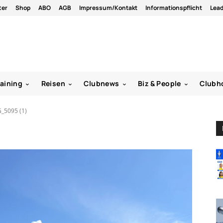
ter
Shop
ABO
AGB
Impressum/Kontakt
Informationspflicht
Lea
raining
Reisen
Clubnews
Biz & People
Clubh
_5095 (1)