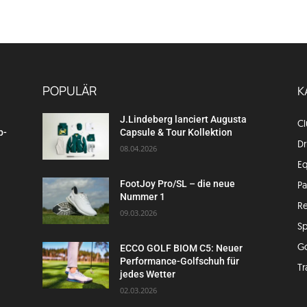
POPULÄR
K
J.Lindeberg lanciert Augusta
C
p-
Capsule & Tour Kollektion
Dr
08.04.2026
E
FootJoy Pro/SL – die neue
P
Nummer 1
Re
09.03.2026
Sp
G
ECCO GOLF BIOM C5: Neuer
Performance-Golfschuh für
Tr
jedes Wetter
02.03.2026