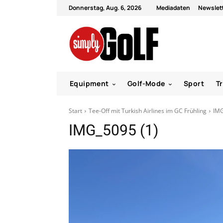
Donnerstag, Aug. 6, 2026
Mediadaten
Newslet
Equipment
Golf-Mode
Sport
T
Start
Tee-Off mit Turkish Airlines im GC Frühling
IMG
IMG_5095 (1)