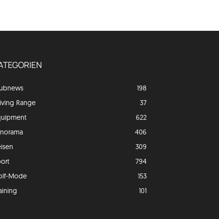
ATEGORIEN
lubnews
198
iving Range
37
quipment
622
anorama
406
isen
309
ort
794
olf-Mode
153
aining
101