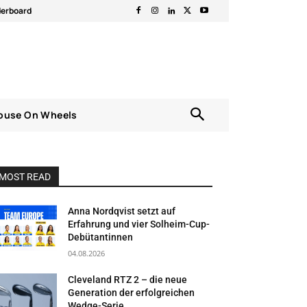
derboard
ouse On Wheels
MOST READ
Anna Nordqvist setzt auf
Erfahrung und vier Solheim-Cup-
Debütantinnen
04.08.2026
Cleveland RTZ 2 – die neue
Generation der erfolgreichen
Wedge-Serie