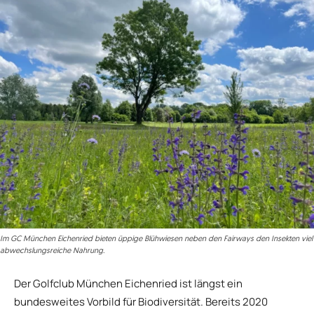
Im GC München Eichenried bieten üppige Blühwiesen neben den Fairways den Insekten viel
abwechslungsreiche Nahrung.
Der Golfclub München Eichenried ist längst ein
bundesweites Vorbild für Biodiversität. Bereits 2020