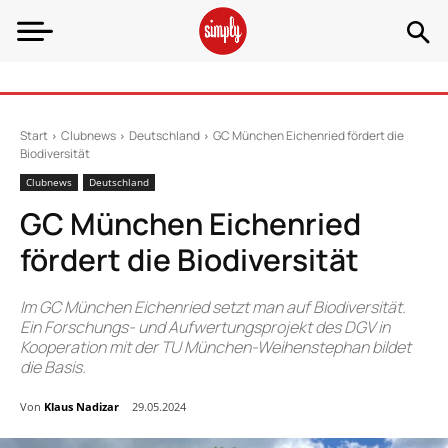
Start
Clubnews
Deutschland
GC München Eichenried fördert die
Biodiversität
Clubnews
Deutschland
GC München Eichenried
fördert die Biodiversität
Im GC München Eichenried setzt man auf Biodiversität.
Ein Forschungs- und Aufwertungsprojekt des DGV in
Kooperation mit der TU München-Weihenstephan bildet
die Basis.
Von
Klaus Nadizar
29.05.2024