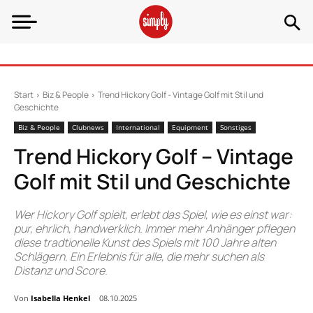
Start
Biz & People
Trend Hickory Golf - Vintage Golf mit Stil und
Geschichte
Biz & People
Clubnews
International
Equipment
Sonstiges
Trend Hickory Golf – Vintage
Golf mit Stil und Geschichte
Wer Hickory Golf spielt, erlebt das Spiel, wie es einst war:
pur, ehrlich, handwerklich. Immer mehr Anhänger pflegen
diese tradtionelle Kunst des Spiels mit 100 Jahre alten
Schlägern. Ein Erlebnis für alle, die mehr suchen als
Distanz und Score.
Von
Isabella Henkel
08.10.2025