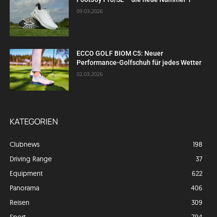
09.03.2026
ECCO GOLF BIOM C5: Neuer
Performance-Golfschuh für jedes Wetter
02.03.2026
KATEGORIEN
Clubnews
198
Driving Range
37
Equipment
622
Panorama
406
Reisen
309
Sport
794