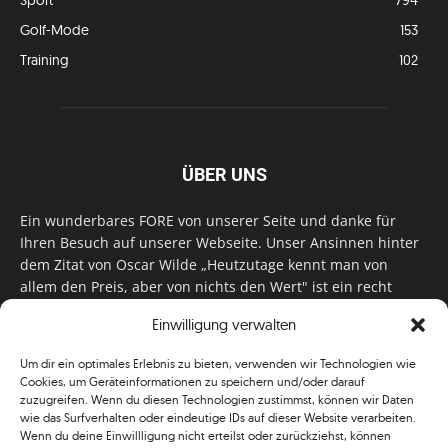
Golf-Mode
153
Training
102
ÜBER UNS
Ein wunderbares FORE von unserer Seite und danke für
Ihren Besuch auf unserer Webseite. Unser Ansinnen hinter
dem Zitat von Oscar Wilde „Heutzutage kennt man von
allem den Preis, aber von nichts den Wert" ist ein recht
einfaches: Wir geben Tag für Tag, Woche für Woche, Monat
Einwilligung verwalten
für Monat unser Bestes, um Sie mit außergewöhnlichen
Stories, kurzweiligen Features und interessanten Interviews
Um dir ein optimales Erlebnis zu bieten, verwenden wir Technologien wie
zu versorgen. Im Magazin, auf unserer Website & auf
Cookies, um Geräteinformationen zu speichern und/oder darauf
unseren Social Media Plattformen! Das verdient im
zuzugreifen. Wenn du diesen Technologien zustimmst, können wir Daten
klassischen Wortsinn nicht nur Anerkennung!
wie das Surfverhalten oder eindeutige IDs auf dieser Website verarbeiten.
Wenn du deine Einwillligung nicht erteilst oder zurückziehst, können