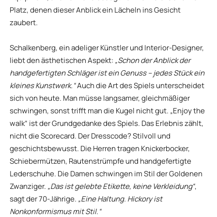
Platz, denen dieser Anblick ein Lächeln ins Gesicht
zaubert.
Schalkenberg, ein adeliger Künstler und Interior-Designer,
liebt den ästhetischen Aspekt:
„Schon der Anblick der
handgefertigten Schläger ist ein Genuss – jedes Stück ein
kleines Kunstwerk.“
Auch die Art des Spiels unterscheidet
sich von heute. Man müsse langsamer, gleichmäßiger
schwingen, sonst trifft man die Kugel nicht gut. „Enjoy the
walk“ ist der Grundgedanke des Spiels. Das Erlebnis zählt,
nicht die Scorecard. Der Dresscode? Stilvoll und
geschichtsbewusst. Die Herren tragen Knickerbocker,
Schiebermützen, Rautenstrümpfe und handgefertigte
Lederschuhe. Die Damen schwingen im Stil der Goldenen
Zwanziger.
„Das ist gelebte Etikette, keine Verkleidung“
,
sagt der 70-Jährige.
„Eine Haltung. Hickory ist
Nonkonformismus mit Stil.“