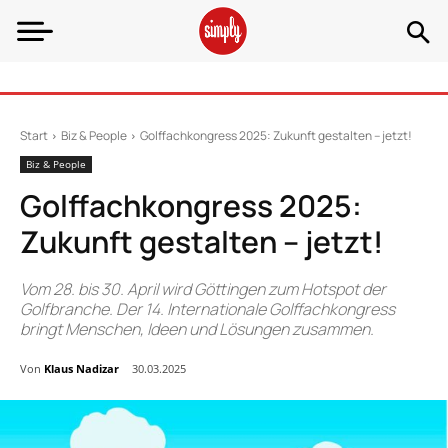
Start
Biz & People
Golffachkongress 2025: Zukunft gestalten – jetzt!
Biz & People
Golffachkongress 2025:
Zukunft gestalten – jetzt!
Vom 28. bis 30. April wird Göttingen zum Hotspot der
Golfbranche. Der 14. Internationale Golffachkongress
bringt Menschen, Ideen und Lösungen zusammen.
Von
Klaus Nadizar
30.03.2025