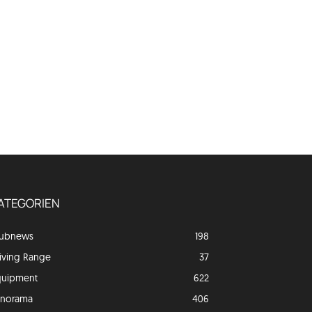
ATEGORIEN
lubnews
198
iving Range
37
quipment
622
anorama
406