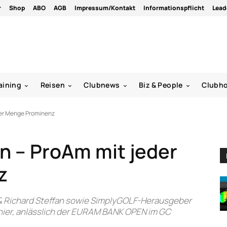
r
Shop
ABO
AGB
Impressum/Kontakt
Informationspflicht
Lead
aining
Reisen
Clubnews
Biz & People
Clubh
er Menge Prominenz
 – ProAm mit jeder
z
 & Richard Steffan sowie SimplyGOLF-Herausgeber
nier, anlässlich der EURAM BANK OPEN im GC