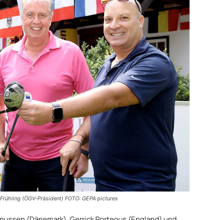
rühling (ÖGV-Präsident) FOTO: GEPA pictures
mussen (Dänemark), Gerrick Porteous (England) und