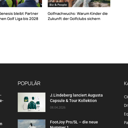
Biz & People
 Genesis bleibt Partner
Golfnachwuchs: Warum Kinder die
en Golf Liga bis 2028
Zukunft der Golfclubs sichern
POPULÄR
K
-
J.Lindeberg lanciert Augusta
C
e-
Capsule & Tour Kollektion
Dr
08.04.2026
E
FootJoy Pro/SL – die neue
P
en
Nummer 1