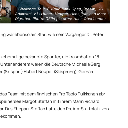
Challenge Tour, EURAM Bank Open, ProAm, GC
rge
Adamstal. v.l.: Hubert Neuper, Hans Pum and Marc
s
Digruber. Photo: GEPA pictures/ Hans Oberlaender
ng war ebenso am Start wie sein Vorgänger Dr. Peter
 ehemalige bekannte Sportler, die traumhaften 18
ff. Unter anderem waren die Deutsche Michaela Gerg
er (Skisport) Hubert Neuper (Skisprung), Gerhard
das Team mit dem finnischen Pro Tapio Pulkkanen ab:
lopeinersee Margot Steffan mit ihrem Mann Richard
. Das Ehepaar Steffan hatte den ProAm-Startplatz von
 bekommen.