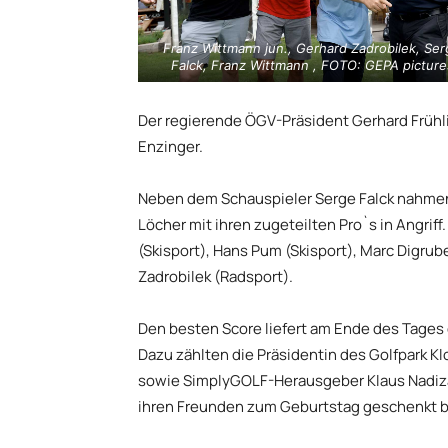
Franz Wittmann jun., Gerhard Zadrobilek, Se
Falck, Franz Wittmann , FOTO: GEPA picture
Der regierende ÖGV-Präsident Gerhard Frühli
Enzinger.
Neben dem Schauspieler Serge Falck nahmen
Löcher mit ihren zugeteilten Pro`s in Angri
(Skisport), Hans Pum (Skisport), Marc Digrub
Zadrobilek (Radsport).
Den besten Score liefert am Ende des Tages 
Dazu zählten die Präsidentin des Golfpark K
sowie SimplyGOLF-Herausgeber Klaus Nadizar
ihren Freunden zum Geburtstag geschenkt