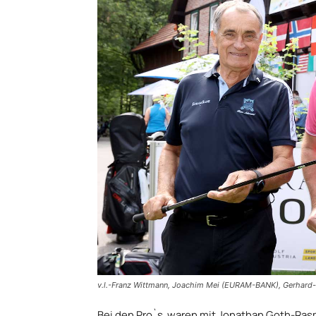
v.l.-Franz Wittmann, Joachim Mei (EURAM-BANK), Gerhard-F
Bei den Pro`s waren mit Jonathan Goth-Ras