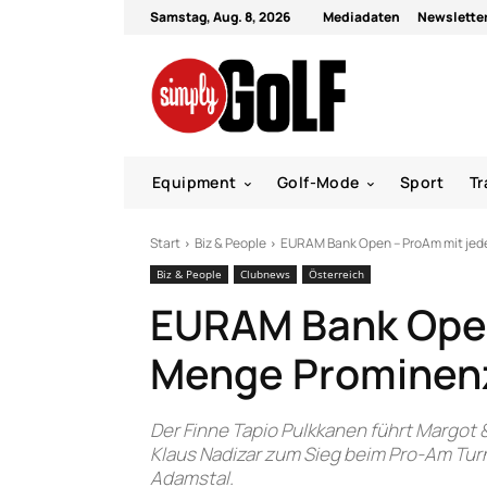
Samstag, Aug. 8, 2026
Mediadaten
Newslette
Equipment
Golf-Mode
Sport
Tr
Start
Biz & People
EURAM Bank Open – ProAm mit jed
Biz & People
Clubnews
Österreich
EURAM Bank Open
Menge Prominen
Der Finne Tapio Pulkkanen führt Margot
Klaus Nadizar zum Sieg beim Pro-Am Tur
Adamstal.