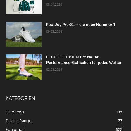
08.04.2026
FootJoy Pro/SL – die neue Nummer 1
09.03.2026
ECCO GOLF BIOM C5: Neuer
Performance-Golfschuh für jedes Wetter
02.03.2026
KATEGORIEN
Clubnews
198
Driving Range
37
Equipment
622