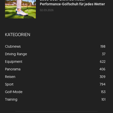
Performance-Golfschuh für jedes Wetter
02.03.2026
KATEGORIEN
Clubnews
198
Driving Range
37
Equipment
622
Panorama
406
Reisen
309
Sport
794
Golf-Mode
153
Training
101