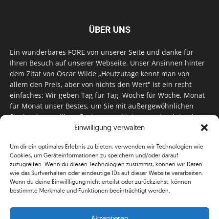
ÜBER UNS
Ein wunderbares FORE von unserer Seite und danke für
Ihren Besuch auf unserer Webseite. Unser Ansinnen hinter
dem Zitat von Oscar Wilde „Heutzutage kennt man von
allem den Preis, aber von nichts den Wert" ist ein recht
einfaches: Wir geben Tag für Tag, Woche für Woche, Monat
für Monat unser Bestes, um Sie mit außergewöhnlichen
Stories, kurzweiligen Features und interessanten Interviews
Einwilligung verwalten
zu versorgen. Im Magazin, auf unserer Website & auf
unseren Social Media Plattformen! Das verdient im
Um dir ein optimales Erlebnis zu bieten, verwenden wir Technologien wie
klassischen Wortsinn nicht nur Anerkennung!
Cookies, um Geräteinformationen zu speichern und/oder darauf
zuzugreifen. Wenn du diesen Technologien zustimmst, können wir Daten
wie das Surfverhalten oder eindeutige IDs auf dieser Website verarbeiten.
Wenn du deine Einwillligung nicht erteilst oder zurückziehst, können
bestimmte Merkmale und Funktionen beeinträchtigt werden.
Akzeptieren