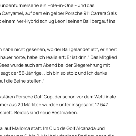
Kundenturnierserie ein Hole-in-One – und das
 Canyamel, auf dem ein gelber Porsche 911 Carrera S als
 einem 4er-Hybrid schlug Leoni seinen Ball bergauf ins
h habe nicht gesehen, wo der Ball gelandet ist“, erinnert
hauer hörte, habe ich realisiert: Er ist drin.“ Das Mitglied
 Sees wurde auch am Abend bei der Siegerehrung mit
 sagt der 56-Jährige. „Ich bin so stolz und ich danke
uf die Beine stellen.“
ulären Porsche Golf Cup, der schon vor dem Weltfinale
ehmer aus 20 Märkten wurden unter insgesamt 17.647
espielt. Beides sind neue Bestmarken.
l auf Mallorca statt: Im Club de Golf Alcanada und