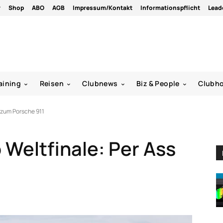
r
Shop
ABO
AGB
Impressum/Kontakt
Informationspflicht
Lead
aining
Reisen
Clubnews
Biz & People
Clubh
s zum Porsche 911
 Weltfinale: Per Ass