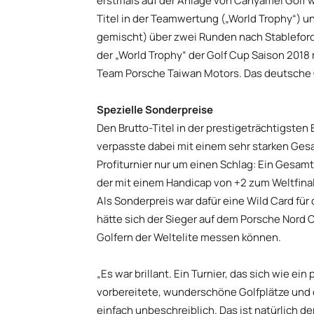
erstmals auf der Anlage von Canyamel Golf 
Titel in der Teamwertung („World Trophy“) u
gemischt) über zwei Runden nach Stableford
der „World Trophy“ der Golf Cup Saison 201
Team Porsche Taiwan Motors. Das deutsche Qu
Spezielle Sonderpreise
Den Brutto-Titel in der prestigeträchtigsten
verpasste dabei mit einem sehr starken Ges
Profiturnier nur um einen Schlag: Ein Gesamt
der mit einem Handicap von +2 zum Weltfinale 
Als Sonderpreis war dafür eine Wild Card fü
hätte sich der Sieger auf dem Porsche Nord 
Golfern der Weltelite messen können.
„Es war brillant. Ein Turnier, das sich wie ei
vorbereitete, wunderschöne Golfplätze und d
einfach unbeschreiblich. Das ist natürlich 