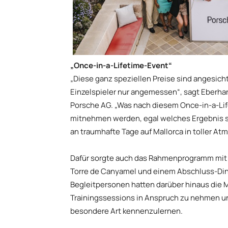
„Once-in-a-Lifetime-Event“
„Diese ganz speziellen Preise sind angesich
Einzelspieler nur angemessen“, sagt Eberhar
Porsche AG. „Was nach diesem Once-in-a-Life
mitnehmen werden, egal welches Ergebnis si
an traumhafte Tage auf Mallorca in toller At
Dafür sorgte auch das Rahmenprogramm mit 
Torre de Canyamel und einem Abschluss-Din
Begleitpersonen hatten darüber hinaus die Mö
Trainingssessions in Anspruch zu nehmen un
besondere Art kennenzulernen.