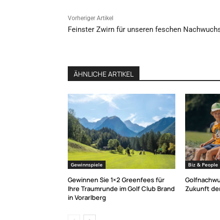
Vorheriger Artikel
Feinster Zwirn für unseren feschen Nachwuch
ÄHNLICHE ARTIKEL
Gewinnspiele
Biz & People
Gewinnen Sie 1×2 Greenfees für
Golfnachwu
Ihre Traumrunde im Golf Club Brand
Zukunft der
in Vorarlberg