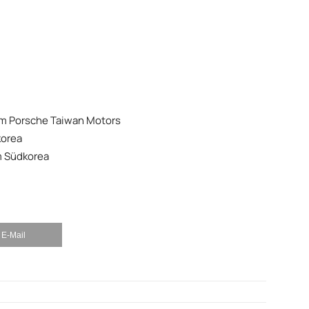
eam Porsche Taiwan Motors
korea
m Südkorea
E-Mail