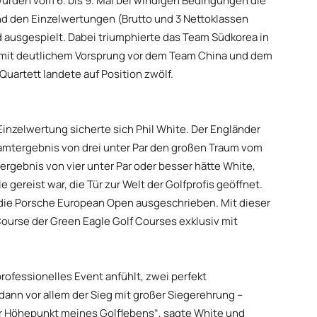
wurden vom 6. bis 9. Mai bei windigen Bedingungen die
nd den Einzelwertungen (Brutto und 3 Nettoklassen
 ausgespielt. Dabei triumphierte das Team Südkorea in
8 mit deutlichem Vorsprung vor dem Team China und dem
artett landete auf Position zwölf.
 Einzelwertung sicherte sich Phil White. Der Engländer
amtergebnis von drei unter Par den großen Traum vom
ergebnis von vier unter Par oder besser hätte White,
gereist war, die Tür zur Welt der Golfprofis geöffnet.
r die Porsche European Open ausgeschrieben. Mit dieser
Course der Green Eagle Golf Courses exklusiv mit
n professionelles Event anfühlt, zwei perfekt
ann vor allem der Sieg mit großer Siegerehrung –
der Höhepunkt meines Golflebens“, sagte White und