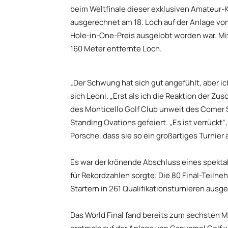
beim Weltfinale dieser exklusiven Amateur-
ausgerechnet am 18. Loch auf der Anlage von
Hole-in-One-Preis ausgelobt worden war. Mit
160 Meter entfernte Loch.
„Der Schwung hat sich gut angefühlt, aber ic
sich Leoni. „Erst als ich die Reaktion der Zusc
des Monticello Golf Club unweit des Comer
Standing Ovations gefeiert. „Es ist verrückt“,
Porsche, dass sie so ein großartiges Turnier a
Es war der krönende Abschluss eines spektak
für Rekordzahlen sorgte: Die 80 Final-Teiln
Startern in 261 Qualifikationsturnieren ausg
Das World Final fand bereits zum sechsten Ma