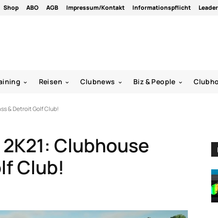
Shop
ABO
AGB
Impressum/Kontakt
Informationspflicht
Leade
aining
Reisen
Clubnews
Biz & People
Clubh
s & Detroit Golf Club!
 2K21: Clubhouse
lf Club!