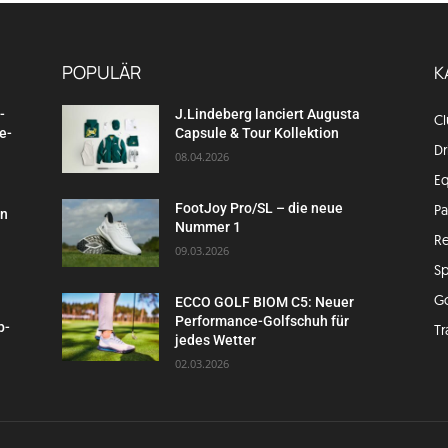
POPULÄR
K
-
J.Lindeberg lanciert Augusta
C
e-
Capsule & Tour Kollektion
Dr
08.04.2026
E
FootJoy Pro/SL – die neue
P
en
Nummer 1
Re
09.03.2026
Sp
G
ECCO GOLF BIOM C5: Neuer
Performance-Golfschuh für
p-
Tr
jedes Wetter
02.03.2026