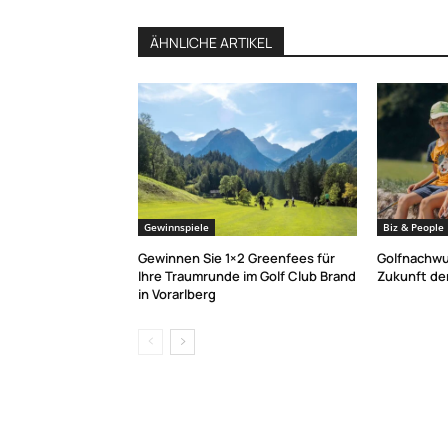
ÄHNLICHE ARTIKEL
Gewinnspiele
Biz & People
Gewinnen Sie 1×2 Greenfees für
Golfnachwu
Ihre Traumrunde im Golf Club Brand
Zukunft der
in Vorarlberg