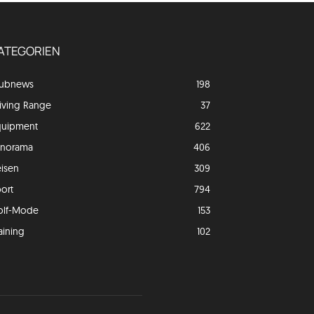
ATEGORIEN
lubnews
198
iving Range
37
quipment
622
anorama
406
isen
309
ort
794
olf-Mode
153
aining
102