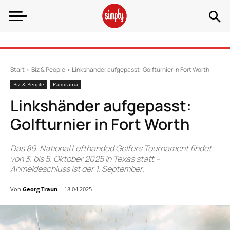
Start
Biz & People
Linkshänder aufgepasst: Golfturnier in Fort Worth
Biz & People
Panorama
Linkshänder aufgepasst:
Golfturnier in Fort Worth
Das 89. National Lefthanded Golfers Tournament findet
von 3. bis 5. Oktober 2025 in Texas statt –
Anmeldeschluss ist der 1. September.
Von
Georg Traun
18.04.2025