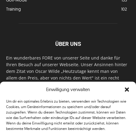
Training
102
ÜBER UNS
Ein wunderbares FORE von unserer Seite und danke für
Ihren Besuch auf unserer Webseite. Unser Ansinnen hinter
dem Zitat von Oscar Wilde „Heutzutage kennt man von
allem den Preis, aber von nichts den Wert" ist ein recht
einfaches: Wir geben Tag für Tag, Woche für Woche, Monat
Einwilligung verwalten
für Monat unser Bestes, um Sie mit außergewöhnlichen
Stories, kurzweiligen Features und interessanten Interviews
Um dir ein optimales Erlebnis zu bieten, verwenden wir Technologien wie
zu versorgen. Im Magazin, auf unserer Website & auf
Cookies, um Geräteinformationen zu speichern und/oder darauf
unseren Social Media Plattformen! Das verdient im
zuzugreifen. Wenn du diesen Technologien zustimmst, können wir Daten
klassischen Wortsinn nicht nur Anerkennung!
wie das Surfverhalten oder eindeutige IDs auf dieser Website verarbeiten.
Wenn du deine Einwillligung nicht erteilst oder zurückziehst, können
bestimmte Merkmale und Funktionen beeinträchtigt werden.