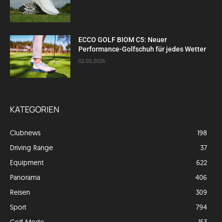
ECCO GOLF BIOM C5: Neuer
Performance-Golfschuh für jedes Wetter
02.03.2026
KATEGORIEN
Clubnews
198
Driving Range
37
Equipment
622
Panorama
406
Reisen
309
Sport
794
Golf-Mode
153