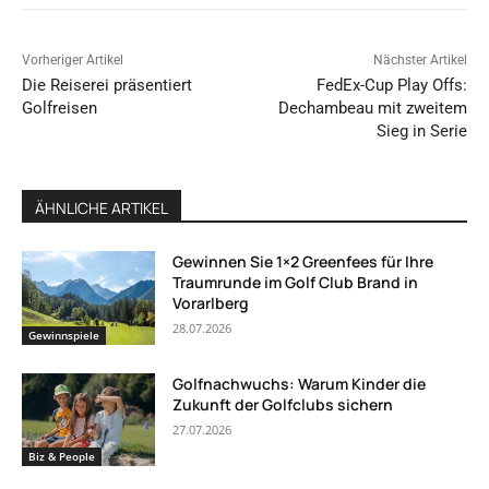
Vorheriger Artikel
Nächster Artikel
Die Reiserei präsentiert
FedEx-Cup Play Offs:
Golfreisen
Dechambeau mit zweitem
Sieg in Serie
ÄHNLICHE ARTIKEL
Gewinnen Sie 1×2 Greenfees für Ihre
Traumrunde im Golf Club Brand in
Vorarlberg
28.07.2026
Gewinnspiele
Golfnachwuchs: Warum Kinder die
Zukunft der Golfclubs sichern
27.07.2026
Biz & People