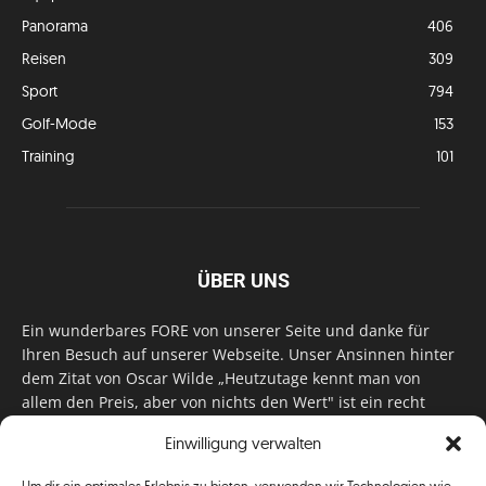
Panorama
406
Reisen
309
Sport
794
Golf-Mode
153
Training
101
ÜBER UNS
Ein wunderbares FORE von unserer Seite und danke für
Ihren Besuch auf unserer Webseite. Unser Ansinnen hinter
dem Zitat von Oscar Wilde „Heutzutage kennt man von
allem den Preis, aber von nichts den Wert" ist ein recht
einfaches: Wir geben Tag für Tag, Woche für Woche, Monat
Einwilligung verwalten
für Monat unser Bestes, um Sie mit außergewöhnlichen
Stories, kurzweiligen Features und interessanten Interviews
Um dir ein optimales Erlebnis zu bieten, verwenden wir Technologien wie