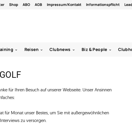
ter
Shop
ABO
AGB
Impressum/Kontakt
Informationspflicht
Lea
raining
Reisen
Clubnews
Biz & People
Clubh
yGOLF
nke für Ihren Besuch auf unserer Webseite. Unser Ansinnen
nfaches:
t für Monat unser Bestes, um Sie mit außergewöhnlichen
 Interviews zu versorgen.