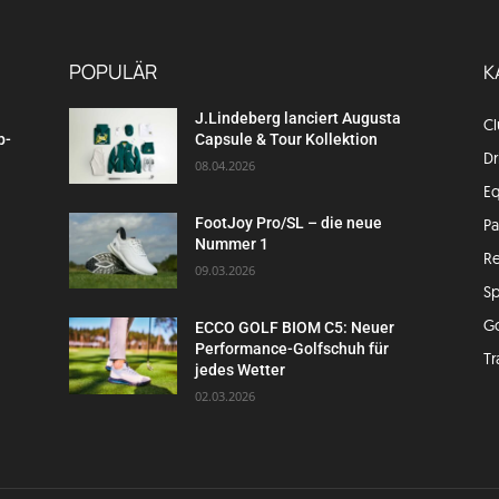
POPULÄR
K
J.Lindeberg lanciert Augusta
C
p-
Capsule & Tour Kollektion
Dr
08.04.2026
E
FootJoy Pro/SL – die neue
P
Nummer 1
Re
09.03.2026
Sp
G
ECCO GOLF BIOM C5: Neuer
Performance-Golfschuh für
Tr
jedes Wetter
02.03.2026