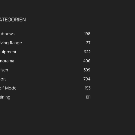
ATEGORIEN
lubnews
198
iving Range
37
quipment
622
anorama
406
isen
309
ort
794
olf-Mode
153
aining
101